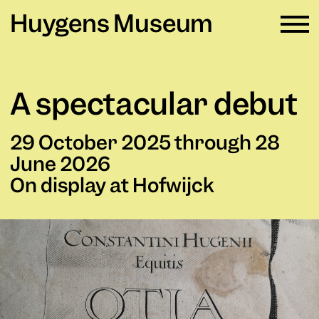
Huygens Museum
EN ∨
A spectacular debut
Plan your visit
→
29 October 2025 through 28
What's on
→
June 2026
On display at Hofwijck
Rental
→
Education
→
Huygens Museum
→
Privacy and cookies →
Colophon →