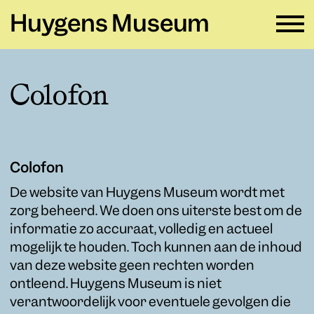
Huygens Museum
NL ∨
Colofon
Plan je bezoek
→
Zien en doen
→
Colofon
Verhuur
→
De website van Huygens Museum wordt met
zorg beheerd. We doen ons uiterste best om de
Educatie
→
informatie zo accuraat, volledig en actueel
mogelijk te houden. Toch kunnen aan de inhoud
Huygens Museum
→
van deze website geen rechten worden
ontleend. Huygens Museum is niet
Privacy en cookies →
verantwoordelijk voor eventuele gevolgen die
Colofon →