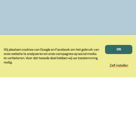
OK
Wij plaatsen cookies van Google en Facebook om het gebruik van
onze website te analyseren en onze campagnes op social media
Lees meer over onze cookies en uw privacy
noodzakelijke functionele cookies
te verbeteren. Voor dat tweede doel hebben wij uw toestemming
nodig.
advertentiemeting
Zelf instellen
optimale persoonlijke afstemming