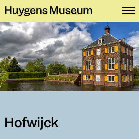
Huygens Museum
NL ∨
Plan je bezoek
→
Zien en doen
→
Verhuur
→
Educatie
→
Huygens Museum
→
Hofwijck
Privacy en cookies →
Colofon →