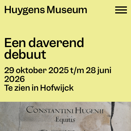
Huygens Museum
NL ∨
Een daverend
Plan je bezoek
→
debuut
Zien en doen
→
29 oktober 2025 t/m 28 juni
Verhuur
→
2026
Te zien in Hofwijck
Educatie
→
Huygens Museum
→
Privacy en cookies →
Colofon →