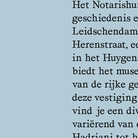
Het Notarishui
geschiedenis e
Leidschendam.
Herenstraat, 
in het Huygen
biedt het mus
van de rijke g
deze vestigin
vind je een di
variërend van
Hadriani tot h