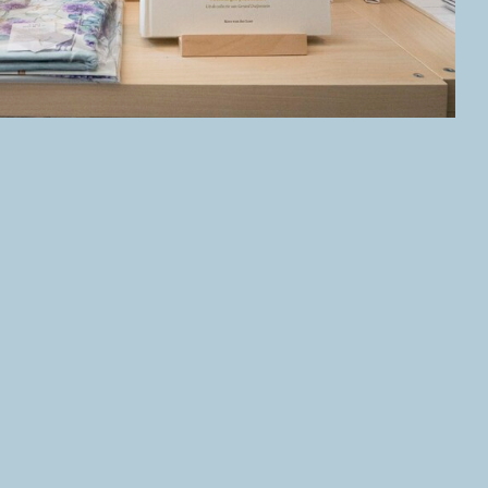
ishuis zijn geopend van woensdag t/m zondag
officiële feestdagen zijn beide locaties