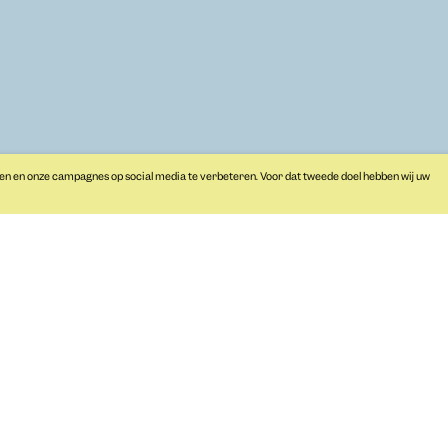
Programma
Hofwijck
Primair onderwijs
Notarishuis
Nieuws
Over ons
Vacatures
Steun ons
pers
en en onze campagnes op social media te verbeteren. Voor dat tweede doel hebben wij uw
noodzak