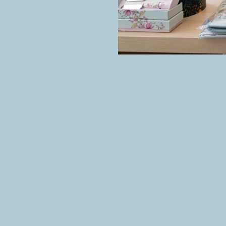
Hofwijck en het Notar
van 12.00-17.00 uur.
Op maandag, dinsdag en 