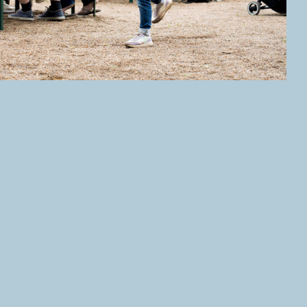
ishuis zijn geopend van woensdag t/m zondag
officiële feestdagen zijn beide locaties