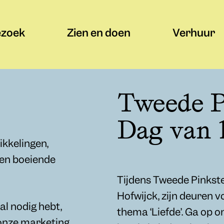
ezoek
Zien en doen
Verhuur
Tweede P
Dag van 
ikkelingen,
 en boeiende
Tijdens Tweede Pinkst
Hofwijck, zijn deuren v
al nodig hebt,
thema ‘Liefde’. Ga op 
onze marketing