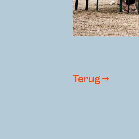
Terug →
Hofwijck en het Notar
van 12.00-17.00 uur.
Op maandag, dinsdag en 