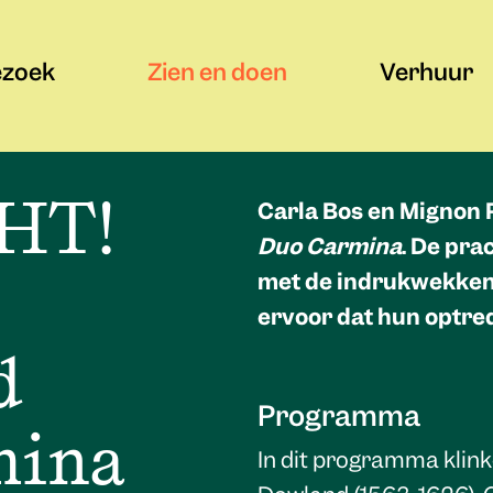
ezoek
Zien en doen
Verhuur
HT!
Carla Bos en Mignon
Duo Carmina
. De pra
met de indrukwekken
ervoor dat hun optre
d
Programma
mina
In dit programma klin