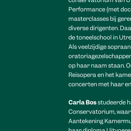
conservatorium van Ut
Performance (met doce
masterclasses bij ge
diverse dirigenten. Da
de toneelschool in Utr
Als veelzijdige sopraan 
oratoriagezelschappen 
op haar naam staan. Oo
Reisopera en het kamer
concerten met haar en
Carla Bos
studeerde h
Conservatorium, waar 
Aantekening Kamermuz
haar diploma Uitvoeren