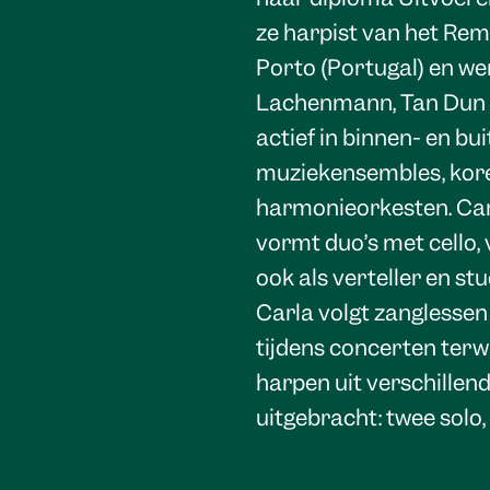
ze harpist van het Re
Porto (Portugal) en w
Lachenmann, Tan Dun en
actief in binnen- en bu
muziekensembles, kor
harmonieorkesten. Car
vormt duo’s met cello, v
ook als verteller en s
Carla volgt zanglessen 
tijdens concerten terwij
harpen uit verschillend
uitgebracht: twee solo,