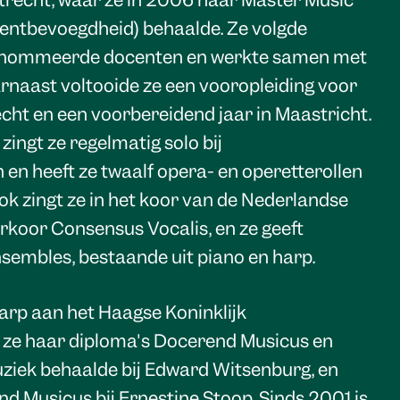
recht, waar ze in 2006 haar Master Music
ntbevoegdheid) behaalde. Ze volgde
renommeerde docenten en werkte samen met
arnaast voltooide ze een vooropleiding voor
echt en een voorbereidend jaar in Maastricht.
zingt ze regelmatig solo bij
en heeft ze twaalf opera- en operetterollen
k zingt ze in het koor van de Nederlandse
koor Consensus Vocalis, en ze geeft
sembles, bestaande uit piano en harp.
arp aan het Haagse Koninklijk
ze haar diploma's Docerend Musicus en
iek behaalde bij Edward Witsenburg, en
d Musicus bij Ernestine Stoop. Sinds 2001 is