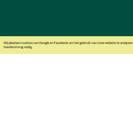
Route
Activiteiten
Trouwen
Toegangsprijzen
Vieren
Toegankelijkheid
Zakelijk
Groepen
Wij plaatsen cookies van Google en Facebook om het gebruik van onze website te analyser
Lees meer over onze cookies en uw privacy
toestemming nodig.