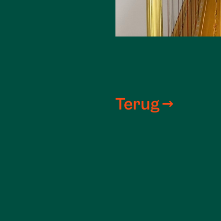
Terug →
Hofwijck en het Notar
van 12.00-17.00 uur.
Op maandag, dinsdag en 
gesloten.