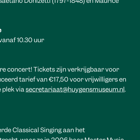
Gaetano Donizetti (1797-1848) en Maurice
e
 vanaf 10.30 uur
re concert! Tickets zijn verkrijgbaar voor
eerd tarief van €17,50 voor vrijwilligers en
e plek via
secretariaat@huygensmuseum.nl
.
rde Classical Singing aan het