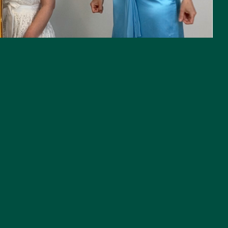
ishuis zijn geopend van woensdag t/m zondag
officiële feestdagen zijn beide locaties