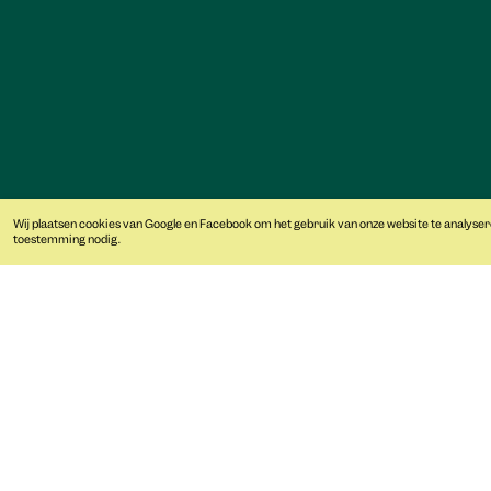
Plan je bezoek
Zien en doen
Verhuur
Openingstijden
Tentoonstellingen
Contact
Route
Activiteiten
Trouwen
Toegangsprijzen
Vieren
Toegankelijkheid
Zakelijk
Groepen
Wij plaatsen cookies van Google en Facebook om het gebruik van onze website te analyser
Lees meer over onze cookies en uw privacy
toestemming nodig.