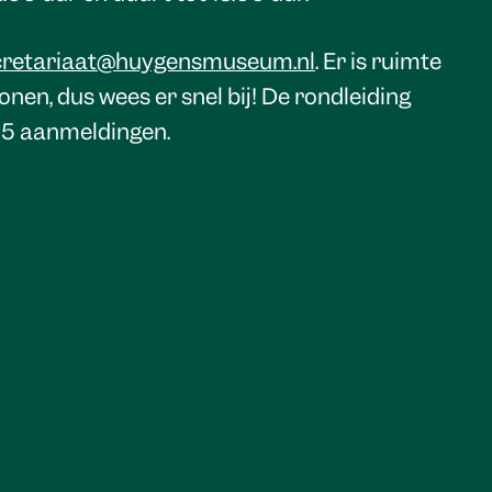
cretariaat@huygensmuseum.nl
. Er is ruimte
nen, dus wees er snel bij! De rondleiding
 5 aanmeldingen.
ishuis zijn geopend van woensdag t/m zondag