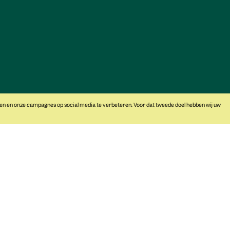
Educatie
Huygens Museum
Programma
Hofwijck
Primair onderwijs
Notarishuis
Nieuws
Over ons
Vacatures
Steun ons
pers
en en onze campagnes op social media te verbeteren. Voor dat tweede doel hebben wij uw
noodzak