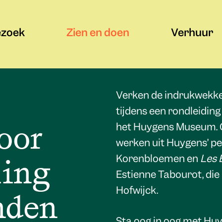
ezoek
Zien en doen
Verhuur
Verken de indrukwekk
tijdens een rondleiding
oor
het Huygens Museum. On
werken uit Huygens’ pe
ling
Korenbloemen en
Les 
Estienne Tabourot, die
Hofwijck.
nden
Sta oog in oog met Huy