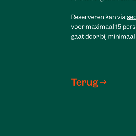
Reserveren kan via
se
voor maximaal 15 perso
gaat door bij minimaal
Terug →
Hofwijck en het Notar
van 12.00-17.00 uur.