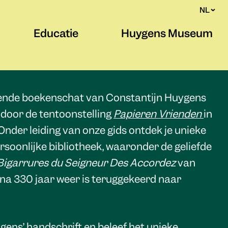
NL
Educatie
Huygens Museum
ende boekenschat van Constantijn Huygens
 door de tentoonstelling
Papieren Vrienden
in
der leiding van onze gids ontdek je unieke
rsoonlijke bibliotheek, waaronder de geliefde
Bigarrures du Seigneur Des Accordez
van
 na 330 jaar weer is teruggekeerd naar
gens’ handschrift en beleef het unieke