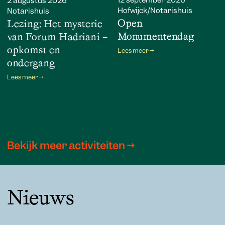
12 september 2026
2 augustus 2026
Hofwijck/Notarishuis
Notarishuis
Open
Lezing: Het mysterie
Monumentendag
van Forum Hadriani –
opkomst en
Lees meer →
ondergang
Lees meer →
Bekijk meer activiteiten →
Nieuws