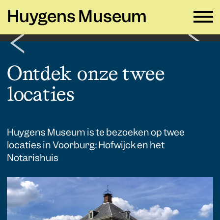
Huygens Museum
NL ∨
Ontdek onze twee
locaties
Plan je bezoek
→
Zien en doen
→
Verhuur
→
Huygens Museum is te bezoeken op twee
locaties in Voorburg: Hofwijck en het
Educatie
→
Notarishuis
Huygens Museum
→
Privacy en cookies →
Colofon →