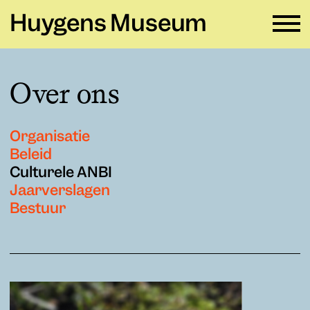
Huygens Museum
NL ∨
Over ons
Plan je bezoek
→
Organisatie
Zien en doen
→
Beleid
Culturele ANBI
Verhuur
→
Jaarverslagen
Bestuur
Educatie
→
Huygens Museum
→
Privacy en cookies →
Colofon →