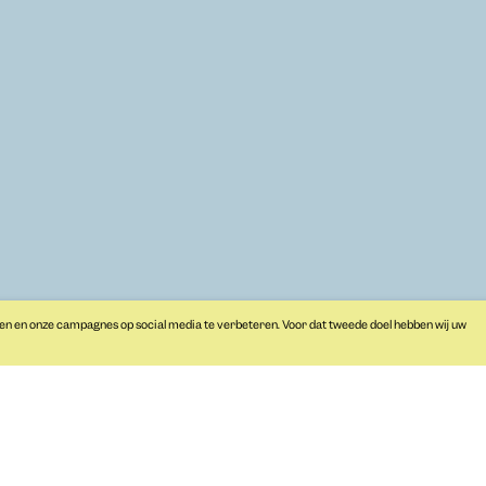
Educatie
Huygens Museum
Programma
Hofwijck
Primair onderwijs
Notarishuis
Nieuws
Over ons
Vacatures
Steun ons
pers
en en onze campagnes op social media te verbeteren. Voor dat tweede doel hebben wij uw
noodzak