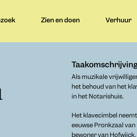
ezoek
Zien en doen
Verhuur
Taakomschrijvin
Als muzikale vrijwilli
het behoud van het kla
l
in het Notarishuis.
Het klavecimbel neemt 
eeuwse Pronkzaal van 
bewoner van Hofwijck, 