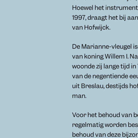
Hoewel het instrument 
1997, draagt het bij a
van Hofwijck.
De Marianne-vleugel i
van koning Willem I. N
woonde zij lange tijd in
van de negentiende ee
uit Breslau, destijds 
man.
Voor het behoud van bei
regelmatig worden bespe
behoud van deze bijzon