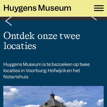
Huygens Museum
NL ∨
Ontdek onze twee
locaties
Plan je bezoek
→
Zien en doen
→
Verhuur
→
Huygens Museum is te bezoeken op twee
locaties in Voorburg: Hofwijck en het
Educatie
→
Notarishuis
Huygens Museum
→
Privacy en cookies →
Colofon →