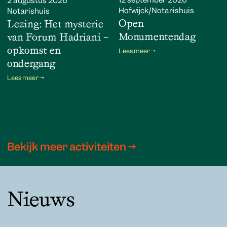
12 september 2026
2 augustus 2026
Hofwijck/Notarishuis
Notarishuis
Open
Lezing: Het mysterie
Monumentendag
van Forum Hadriani –
opkomst en
Lees meer →
ondergang
Lees meer →
Bekijk meer activiteiten →
Nieuws