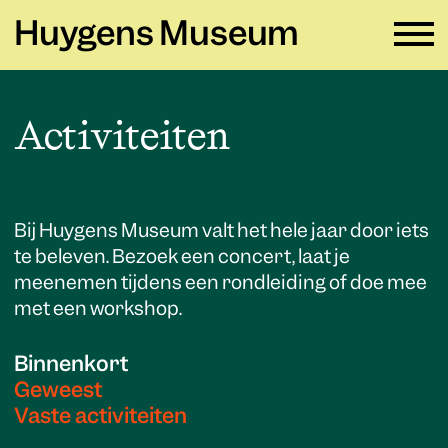
Huygens Museum
NL ∨
Activiteiten
Plan je bezoek
→
Zien en doen
→
Bij Huygens Museum valt het hele jaar door iets
te beleven. Bezoek een concert, laat je
Verhuur
→
meenemen tijdens een rondleiding of doe mee
met een workshop.
Educatie
→
Huygens Museum
→
Binnenkort
Geweest
Vaste activiteiten
Privacy en cookies →
Colofon →