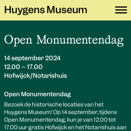
Huygens Museum
NL ∨
Open Monumentendag
Plan je bezoek
→
14 september 2024
Zien en doen
→
12.00 – 17.00
Hofwijck/Notarishuis
Verhuur
→
Educatie
→
Open Monumentendag
Huygens Museum
→
Bezoek de historische locaties van het
Huygens Museum! Op 14 september, tijdens
Open Monumentendag, kun je van 12.00 tot
Privacy en cookies →
17.00 uur gratis Hofwijck en het Notarishuis aan
Colofon →